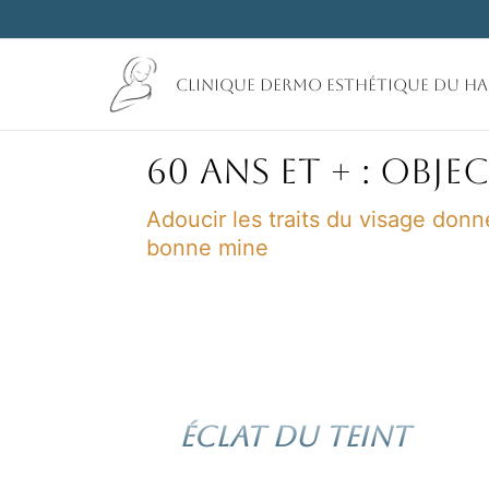
Aller
au
contenu
Clinique Dermo Esthétique du H
60 ans et + : OBJ
Adoucir les traits du visage donn
bonne mine
éclat du teint