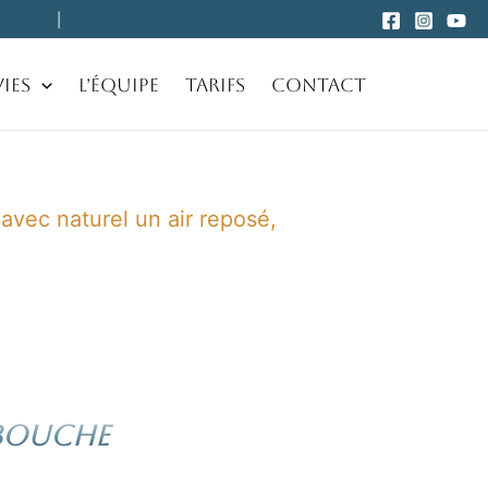
0 03 59
|
cliniqueesthetiqueduhameau@gmail.com
ies
L’équipe
Tarifs
Contact
 avec naturel un air reposé,
 BOUCHE