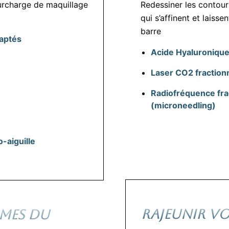
 surcharge de maquillage
Redessiner les contour
qui s’affinent et laisse
barre
aptés
Acide Hyaluroniqu
Laser CO2 fraction
Radiofréquence fra
(microneedling)
-aiguille
RAJEUNIR VO
MES DU