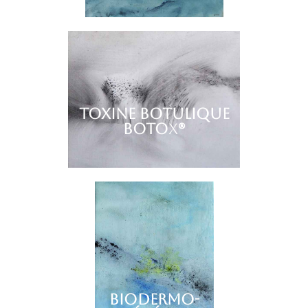
TOXINE BOTULIQUE
BOTO
X
®
Biodermo-