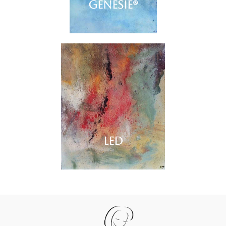
génésie
®
LED