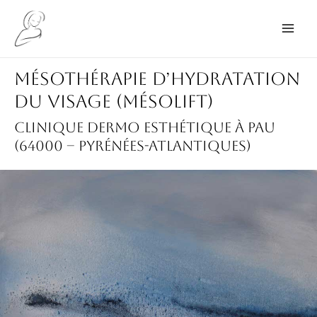
Aller
au
Main
contenu
Men
Mésothérapie d’hydratation
du visage (mÉsolift)
Clinique dermo esthétique à Pau
(64000 – Pyrénées-Atlantiques)