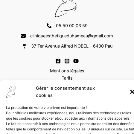
05 59 00 03 59
cliniqueesthetiqueduhameau@gmail.com
37 Ter Avenue Alfred NOBEL - 6400 Pau
Mentions légales
Tarifs
FAQ
Gérer le consentement aux
cookies
Copyright © 2026 Clinique Dermo Esthétique du Hameau | Tous
droits réservés | Illustrations
Jean-Pierre Poisson
| Une
La protection de votre vie privée est importante !
réalisation
Show Off
Pour offrir les meilleures expériences, nous utilisons des technologies telles
que les cookies pour stocker et/ou accéder aux informations des appareils.
Le fait de consentir à ces technologies nous permettra de traiter des donnée
telles que le comportement de navigation ou les ID uniques sur ce site. Le fai