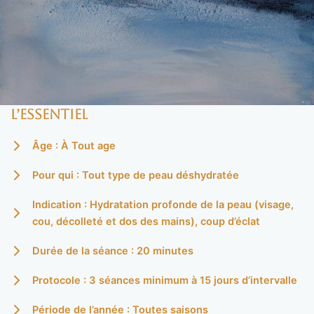
L’essentiel
Âge : À Tout age
Pour qui : Tout type de peau déshydratée
Indication : Hydratation profonde de la peau (visage,
cou, décolleté et dos des mains), coup d’éclat
Durée de la séance : 20 minutes
Protocole : 3 séances minimum à 15 jours d’intervalle
Période de l’année : Toutes saisons