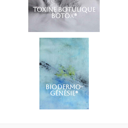
TOXINE BOTULIQUE
BOTO
X
®
Biodermo-
génésie
®