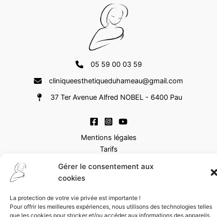
05 59 00 03 59
cliniqueesthetiqueduhameau@gmail.com
37 Ter Avenue Alfred NOBEL - 6400 Pau
Mentions légales
Tarifs
FAQ
Gérer le consentement aux
cookies
Copyright © 2026 Clinique Dermo Esthétique du Hameau | Tous
droits réservés | Illustrations
Jean-Pierre Poisson
| Une
La protection de votre vie privée est importante !
réalisation
Show Off
Pour offrir les meilleures expériences, nous utilisons des technologies telles
que les cookies pour stocker et/ou accéder aux informations des appareils.