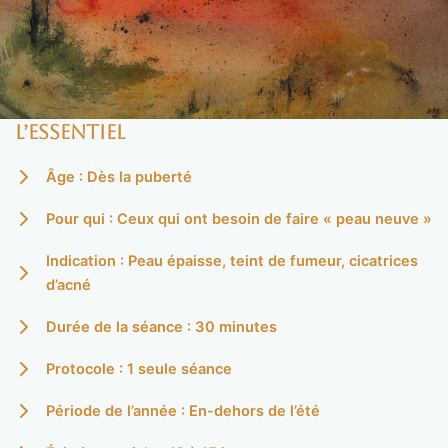
L’essentiel
Âge : Dès la puberté
Pour qui : Ceux qui ont besoin de faire « peau neuve »
Indication : Peau épaisse, teint de fumeur, cicatrices
d’acné
Durée de la séance : 30 minutes
Protocole : 1 seule séance
Période de l’année : En-dehors de l’été