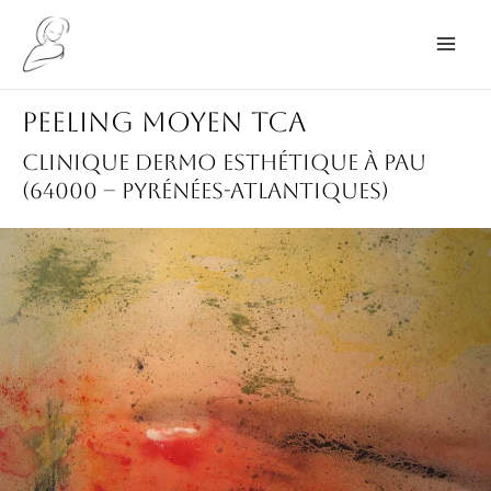
Aller
au
Main
contenu
Men
Peeling moyen TCA
Clinique dermo esthétique à Pau
(64000 – Pyrénées-Atlantiques)