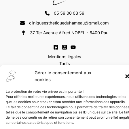
05 59 00 03 59
cliniqueesthetiqueduhameau@gmail.com
37 Ter Avenue Alfred NOBEL - 6400 Pau
Mentions légales
Tarifs
FAQ
Gérer le consentement aux
cookies
Copyright © 2026 Clinique Dermo Esthétique du Hameau | Tous
droits réservés | Illustrations
Jean-Pierre Poisson
| Une
La protection de votre vie privée est importante !
Pour offrir les meilleures expériences, nous utilisons des technologies telles
réalisation
Show Off
que les cookies pour stocker et/ou accéder aux informations des appareils.
Le fait de consentir à ces technologies nous permettra de traiter des donnée
telles que le comportement de navigation ou les ID uniques sur ce site. Le fai
de ne pas consentir ou de retirer son consentement peut avoir un effet négati
sur certaines caractéristiques et fonctions.