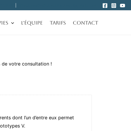
0 03 59
|
cliniqueesthetiqueduhameau@gmail.com
ies
L’équipe
Tarifs
Contact
 de votre consultation !
rents dont l’un d’entre eux permet
hototypes V.