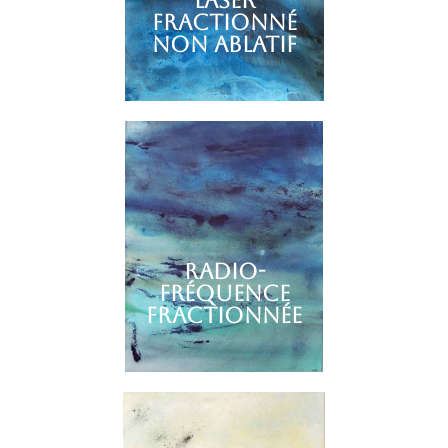
Laser
fractionné
non ablatif
Radio-
fréquence
fractionnée