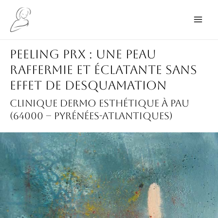
Aller
au
Main
contenu
Men
Peeling PRX : une peau
raffermie et éclatante sans
effet de desquamation
Clinique dermo esthétique à Pau
(64000 – Pyrénées-Atlantiques)