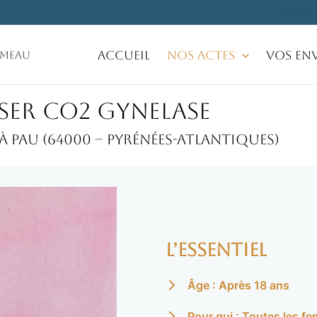
05 59 0
Accueil
Nos Actes
Vos Env
ameau
aser CO2 Gynelase
 Pau (64000 – Pyrénées-Atlantiques)
L’essentiel
Âge : Après 18 ans
Pour qui : Toutes les f