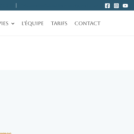
0 03 59
|
cliniqueesthetiqueduhameau@gmail.com
ies
L’équipe
Tarifs
Contact
emmes