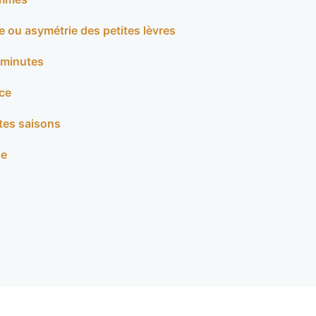
e ou asymétrie des petites lèvres
 minutes
nce
utes saisons
ne