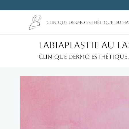
Aller
au
contenu
Clinique Dermo Esthétique du H
Labiaplastie au L
Clinique dermo esthétique à