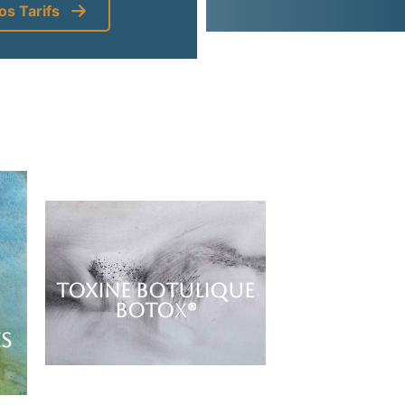
os Tarifs
TOXINE BOTULIQUE
BOTO
X
®
S
 le