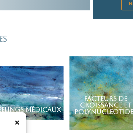
N
es
FACTEURS de
CROISSANCE et
EELINGS Médicaux
POLYNUCLEOTIDE
Ces innovations qui boostent
renouvellement cellulaire